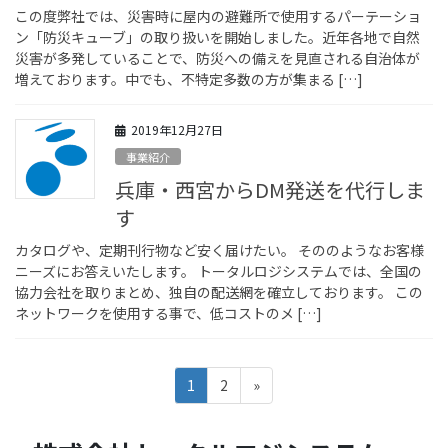
この度弊社では、災害時に屋内の避難所で使用するパーテーショ
ン「防災キューブ」の取り扱いを開始しました。近年各地で自然
災害が多発していることで、防災への備えを見直される自治体が
増えております。中でも、不特定多数の方が集まる […]
2019年12月27日
事業紹介
兵庫・西宮からDM発送を代行しま
す
カタログや、定期刊行物など安く届けたい。 そののようなお客様
ニーズにお答えいたします。 トータルロジシステムでは、全国の
協力会社を取りまとめ、独自の配送網を確立しております。 この
ネットワークを使用する事で、低コストのメ […]
投
固
固
1
2
»
稿
定
定
ペ
ペ
ナ