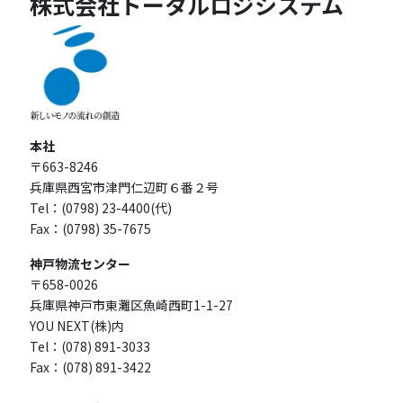
株式会社トータルロジシステム
ー
ー
ビ
ジ
ジ
ゲ
ー
シ
ョ
ン
本社
〒663-8246
兵庫県西宮市津門仁辺町６番２号
Tel：(0798) 23-4400(代)
Fax：(0798) 35-7675
神戸物流センター
〒658-0026
兵庫県神戸市東灘区魚崎西町1-1-27
YOU NEXT(株)内
Tel：(078) 891-3033
Fax：(078) 891-3422