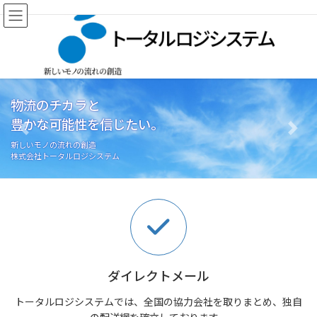
コ
ナ
ン
ビ
テ
ゲ
ン
ー
ツ
シ
へ
ョ
ス
ン
物流のチカラと
キ
に
豊かな可能性を信じたい。
ッ
移
Previous
Next
プ
動
新しいモノの流れの創造
株式会社トータルロジシステム
ダイレクトメール
トータルロジシステムでは、全国の協力会社を取りまとめ、独自
の配送網を確立しております。